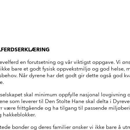
ELFERDSERKLÆRING
velferd en forutsetning og vår viktigst oppgave. Vi øns
 ikke bare et godt fysisk oppvekstmiljø og god helse, 
ferdsbehov. Når dyrene har det godt gir dette også god 
e.
 selskapet skal minimum oppfylle nasjonal lovgivning o
dene som leverer til Den Stolte Hane skal delta i Dyrev
 dyr være frittgående og ha tilgang til passende miljøber
g hakkeblokker.
de bønder og deres familier ønsker vi ikke bare å ut