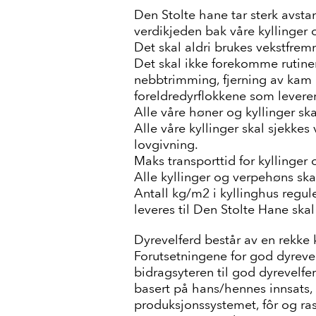
Den Stolte hane tar sterk avst
verdikjeden bak våre kyllinger
Det skal aldri brukes vekstfre
Det skal ikke forekomme rutine
nebbtrimming, fjerning av kam el
foreldredyrflokkene som leverer
Alle våre høner og kyllinger ska
Alle våre kyllinger skal sjekke
lovgivning.
Maks transporttid for kyllinger
Alle kyllinger og verpehøns ska
Antall kg/m2 i kyllinghus regul
leveres til Den Stolte Hane ska
Dyrevelferd består av en rekk
Forutsetningene for god dyrevelf
bidragsyteren til god dyrevelf
basert på hans/hennes innsats,
produksjonssystemet, fôr og rase