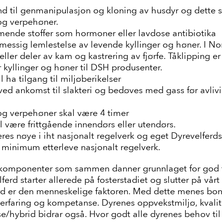
and til genmanipulasjon og kloning av husdyr og dette 
 og verpehøner.
mmende stoffer som hormoner eller lavdose antibiotika
messig lemlestelse av levende kyllinger og høner. I No
ler deler av kam og kastrering av fjørfe. Tåklipping er
 kyllinger og høner til DSH produsenter.
l ha tilgang til miljøberikelser
s ved ankomst til slakteri og bedøves med gass før avli
 og verpehøner skal være 4 timer
l være frittgående innendørs eller utendørs.
eres nøye i iht nasjonalt regelverk og eget Dyrevelferd
l minimum etterleve nasjonalt regelverk.
e komponenter som sammen danner grunnlaget for god t
erd starter allerede på fosterstadiet og slutter på vårt 
erd er den menneskelige faktoren. Med dette menes bon
 erfaring og kompetanse. Dyrenes oppvekstmiljø, kvali
/hybrid bidrar også. Hvor godt alle dyrenes behov til e