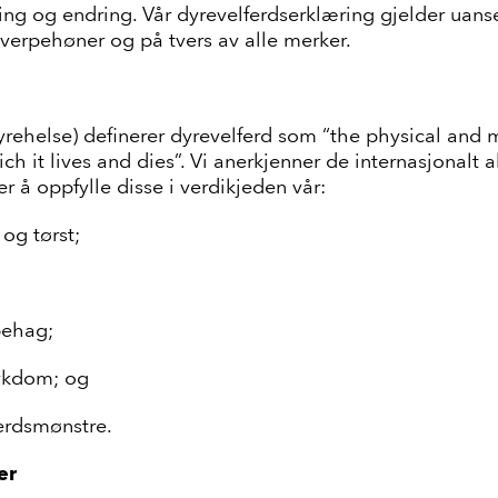
ling og endring. Vår dyrevelferdserklæring gjelder uans
 verpehøner og på tvers av alle merker.
rehelse) definerer dyrevelferd som “the physical and m
ich it lives and dies”. Vi anerkjenner de internasjonalt
r å oppfylle disse i verdikjeden vår:
 og tørst;
ubehag;
sykdom; og
ferdsmønstre.
er