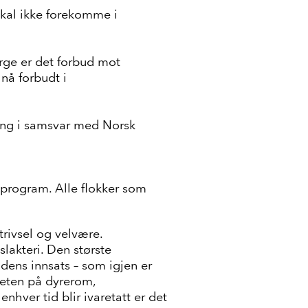
skal ikke forekomme i
rge er det forbud mot
 nå forbudt i
ving i samsvar med Norsk
sprogram. Alle flokker som
rivsel og velvære.
slakteri. Den største
dens innsats – som igjen er
teten på dyrerom,
nhver tid blir ivaretatt er det