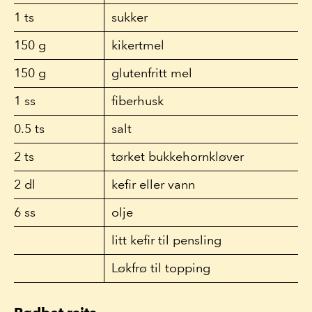
1
ts
sukker
150
g
kikertmel
150
g
glutenfritt mel
1
ss
fiberhusk
0.5
ts
salt
2
ts
tørket bukkehornkløver
2
dl
kefir eller vann
6
ss
olje
litt kefir til pensling
Løkfrø til topping