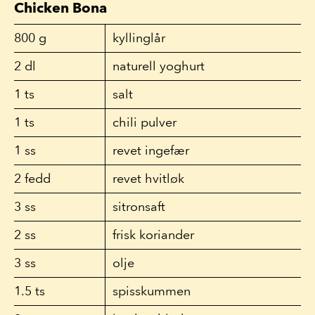
Chicken Bona
800
g
kyllinglår
2
dl
naturell yoghurt
1
ts
salt
1
ts
chili pulver
1
ss
revet ingefær
2
fedd
revet hvitløk
3
ss
sitronsaft
2
ss
frisk koriander
3
ss
olje
1.5
ts
spisskummen