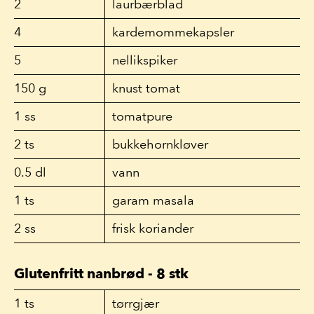
2
laurbærblad
4
kardemommekapsler
5
nellikspiker
150
g
knust tomat
1
ss
tomatpure
2
ts
bukkehornkløver
0.5
dl
vann
1
ts
garam masala
2
ss
frisk koriander
Glutenfritt nanbrød - 8 stk
1
ts
tørrgjær