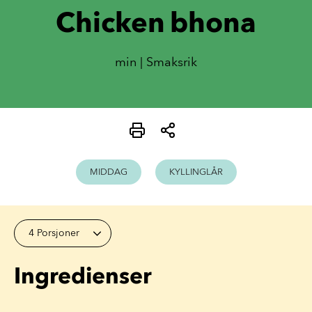
Chicken bhona
min | Smaksrik
MIDDAG
KYLLINGLÅR
4 Porsjoner
Ingredienser