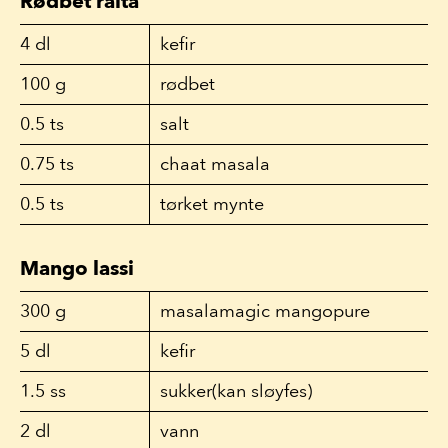
Rødbet raita
4
dl
kefir
100
g
rødbet
0.5
ts
salt
0.75
ts
chaat masala
0.5
ts
tørket mynte
Mango lassi
300
g
masalamagic mangopure
5
dl
kefir
1.5
ss
sukker(kan sløyfes)
2
dl
vann