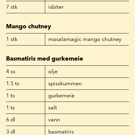
7
stk
isbiter
Mango chutney
1
stk
masalamagic mango chutney
Basmatiris med gurkemeie
4
ss
olje
1.5
ts
spisskummen
1
ts
gurkemeie
1
ts
salt
6
dl
vann
3
dl
basmatiris