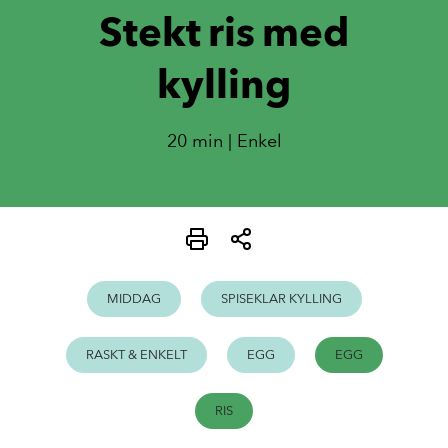
Stekt ris med
kylling
20 min | Enkel
MIDDAG
SPISEKLAR KYLLING
RASKT & ENKELT
EGG
EGG
RIS