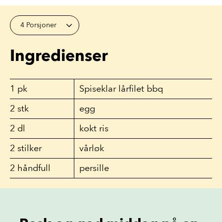
4 Porsjoner
Ingredienser
1
pk
Spiseklar lårfilet bbq
2
stk
egg
2
dl
kokt ris
2
stilker
vårløk
2
håndfull
persille