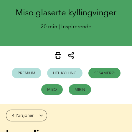
Miso glaserte kyllingvinger
20 min | Inspirerende
PREMIUM
HEL KYLLING
SESAMFRØ
MISO
MIRIN
4 Porsjoner