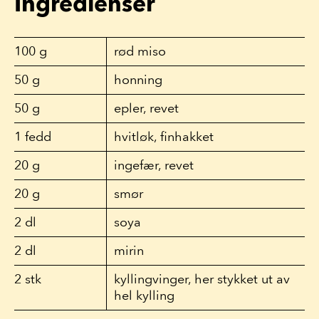
Ingredienser
100
g
rød miso
50
g
honning
50
g
epler, revet
1
fedd
hvitløk, finhakket
20
g
ingefær, revet
20
g
smør
2
dl
soya
2
dl
mirin
2
stk
kyllingvinger, her stykket ut av
hel kylling